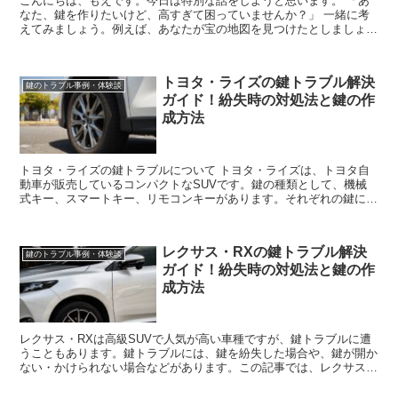
こんにちは、もえです。今日は特別な話をしようと思います。 「あ
なた、鍵を作りたいけど、高すぎて困っていませんか？」 一緒に考
えてみましょう。例えば、あなたが宝の地図を見つけたとしましょ
う。しかし、その地図を解読する鍵が必要です...
トヨタ・ライズの鍵トラブル解決
鍵のトラブル事例・体験談
ガイド！紛失時の対処法と鍵の作
成方法
トヨタ・ライズの鍵トラブルについて トヨタ・ライズは、トヨタ自
動車が販売しているコンパクトなSUVです。鍵の種類として、機械
式キー、スマートキー、リモコンキーがあります。それぞれの鍵に
は、紛失リスクがあります。この記事では、トヨタ・...
レクサス・RXの鍵トラブル解決
鍵のトラブル事例・体験談
ガイド！紛失時の対処法と鍵の作
成方法
レクサス・RXは高級SUVで人気が高い車種ですが、鍵トラブルに遭
うこともあります。鍵トラブルには、鍵を紛失した場合や、鍵が開か
ない・かけられない場合などがあります。この記事では、レクサス・
RXの鍵トラブルに対処する方法と、鍵を作成する方法...