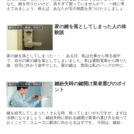
なた、鍵を作りたいけど、高すぎて困っていませんか？」 一緒に考
えてみましょう。例えば、あなたが宝の地図を見つけたとしましょ
う。しかし、その地図を解読する鍵が必要です...
家の鍵を落としてしまった人の体
鍵のトラブル事例・体験談
験談
家の鍵を落としてしまった・・・ ある日、私は仕事から帰る途中
で、自分の家の鍵を落としてしまいました。私は通勤電車から降りた
後、自宅に向かう途中でした。家の鍵は、普段は私のバッグの中に入
っているため、私は鍵を落としたことに気付くまで、...
鍵紛失時の鍵開け業者選びのポイ
鍵のトラブル事例・体験談
ント
鍵を紛失してしまった！そんな時、焦ってしまいがちですが、まずは
冷静になりましょう。鍵紛失時に頼れる鍵開け業者の選び方を知って
おくことで、スムーズに解決に向かえるはずです。 今回は、鍵紛失
時の鍵開け業者選びのポイントを詳しく解説してい...