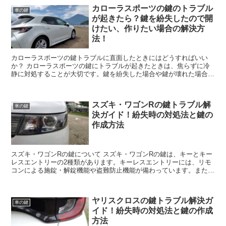
カローラスポーツの鍵のトラブル
車の鍵
が起きたら？鍵を紛失したので開
けたい、作りたい場合の解決方
法！
カローラスポーツの鍵トラブルに直面したときにはどうすればいい
か？ カローラスポーツの鍵にトラブルが起きたときは、焦らずに冷
静に対処することが大切です。鍵を紛失した場合や鍵が壊れた場合、
自分で解決することができる場合もありますが、プロ...
スズキ・ワゴンRの鍵トラブル解
車の鍵
決ガイド！紛失時の対処法と鍵の
作成方法
スズキ・ワゴンRの鍵について スズキ・ワゴンRの鍵は、キーとキー
レスエントリーの2種類があります。キーレスエントリーには、リモ
コンによる施錠・解錠機能や盗難防止機能が備わっています。また、
一部のグレードには、スマートキーによる施錠・...
ヤリスクロスの鍵トラブル解決ガ
車の鍵
イド！紛失時の対処法と鍵の作成
方法